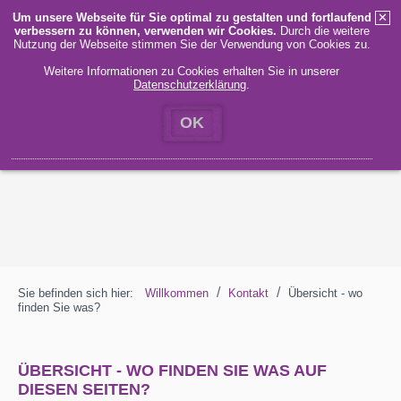
Um unsere Webseite für Sie optimal zu gestalten und fortlaufend
✕
verbessern zu können, verwenden wir Cookies.
Durch die weitere
MENÜ
Nutzung der Webseite stimmen Sie der Verwendung von Cookies zu.
Weitere Informationen zu Cookies erhalten Sie in unserer
Datenschutzerklärung
.
STARTSEITE
KONTAKT
IMPRESSUM
DATENSCHUTZ
OK
Klimaanlage, Barrierefreiheit und viel mehr ...
Um Ihnen den Aufenthalt bei uns so angenehm wie möglich zu
gestalten, habe wir folgendes für Sie vorbereitet - von der Klimaanlage
bis zu Hinweisen für Ihren Besuch.
Weitere Informationen ...
/
/
Sie befinden sich hier:
Willkommen
Kontakt
Übersicht - wo
finden Sie was?
ÜBERSICHT - WO FINDEN SIE WAS AUF
DIESEN SEITEN?