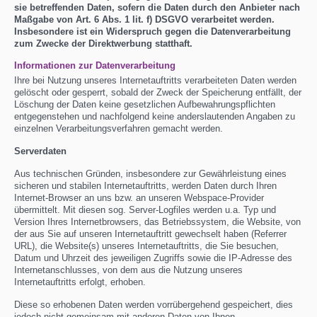
sie betreffenden Daten, sofern die Daten durch den Anbieter nach
Maßgabe von Art. 6 Abs. 1 lit. f) DSGVO verarbeitet werden.
Insbesondere ist ein Widerspruch gegen die Datenverarbeitung
zum Zwecke der Direktwerbung statthaft.
Informationen zur Datenverarbeitung
Ihre bei Nutzung unseres Internetauftritts verarbeiteten Daten werden
gelöscht oder gesperrt, sobald der Zweck der Speicherung entfällt, der
Löschung der Daten keine gesetzlichen Aufbewahrungspflichten
entgegenstehen und nachfolgend keine anderslautenden Angaben zu
einzelnen Verarbeitungsverfahren gemacht werden.
Serverdaten
Aus technischen Gründen, insbesondere zur Gewährleistung eines
sicheren und stabilen Internetauftritts, werden Daten durch Ihren
Internet-Browser an uns bzw. an unseren Webspace-Provider
übermittelt. Mit diesen sog. Server-Logfiles werden u.a. Typ und
Version Ihres Internetbrowsers, das Betriebssystem, die Website, von
der aus Sie auf unseren Internetauftritt gewechselt haben (Referrer
URL), die Website(s) unseres Internetauftritts, die Sie besuchen,
Datum und Uhrzeit des jeweiligen Zugriffs sowie die IP-Adresse des
Internetanschlusses, von dem aus die Nutzung unseres
Internetauftritts erfolgt, erhoben.
Diese so erhobenen Daten werden vorrübergehend gespeichert, dies
jedoch nicht gemeinsam mit anderen Daten von Ihnen.